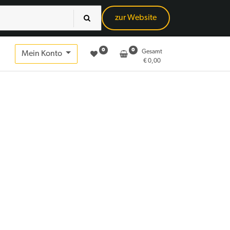
zur Website
0
0
Gesamt
Mein Konto
€
0,00