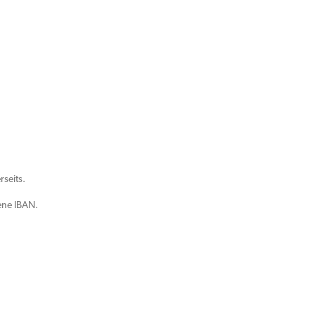
seits.
ene IBAN.