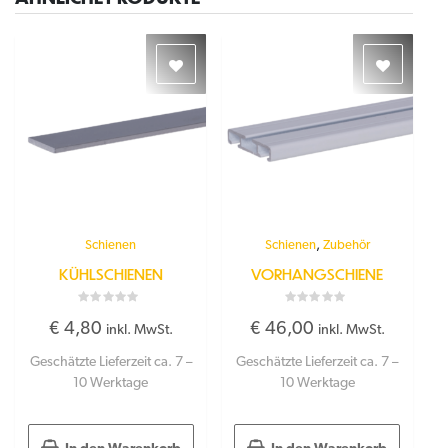
,
Schienen
Schienen
Zubehör
KÜHLSCHIENEN
VORHANGSCHIENE
Bewertet
Bewertet
€
4,80
€
46,00
mit
mit
inkl. MwSt.
inkl. MwSt.
0
0
von
von
Geschätzte Lieferzeit ca. 7 –
Geschätzte Lieferzeit ca. 7 –
5
5
10 Werktage
10 Werktage