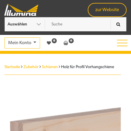
Skip
to
zur Website
content
0
0
Mein Konto
Startseite
Zubehör
Schienen
Holz für Profil Vorhangschiene