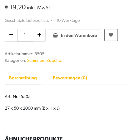
€
19,20
inkl. MwSt.
Geschätzte Lieferzeit ca. 7 – 10 Werktage
Holz
In den Warenkorb
für
Profil
Vorhangschiene
Artikelnummer:
5505
quantity
Kategorien:
Schienen
,
Zubehör
Beschreibung
Bewertungen (0)
Art.-Nr.: 5505
27 x 50 x 2000 mm (B x H x L)
ÄHNLICHE PRODUKTE