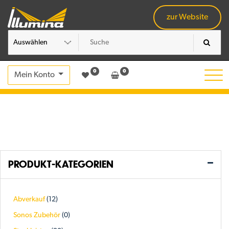
Skip
to
zur Website
content
0
0
Mein Konto
PRODUKT-KATEGORIEN
Abverkauf
(12)
Sonos Zubehör
(0)