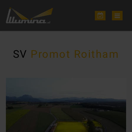
SV
Promot Roitham