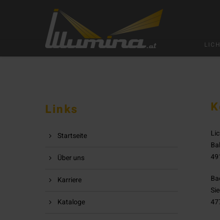
LIC
K
Links
Lic
Startseite
Ba
491
Über uns
Ba
Karriere
Sie
Kataloge
47