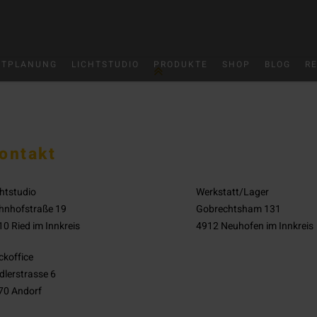
HTPLANUNG
LICHTSTUDIO
PRODUKTE
SHOP
BLOG
R
ontakt
htstudio
Werkstatt/Lager
hnhofstraße 19
Gobrechtsham 131
0 Ried im Innkreis
4912 Neuhofen im Innkreis
ckoffice
dlerstrasse 6
70 Andorf